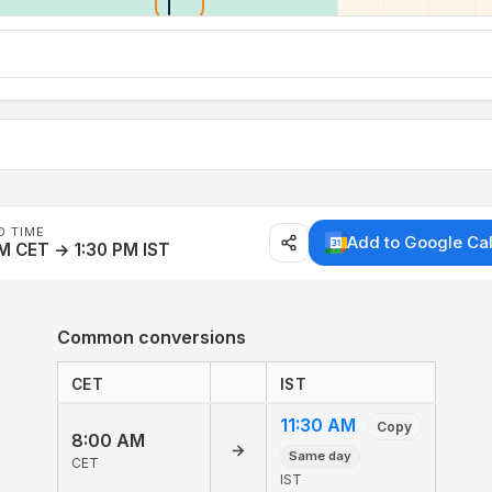
D TIME
Add to Google Ca
M CET → 1:30 PM IST
Common conversions
CET
IST
11:30 AM
Copy
8:00 AM
→
Same day
CET
IST