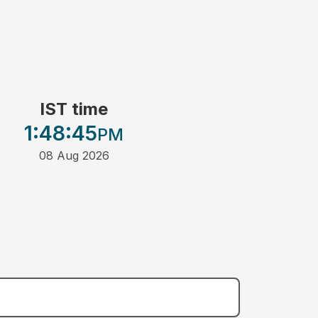
IST time
1:48
:45
PM
08 Aug 2026