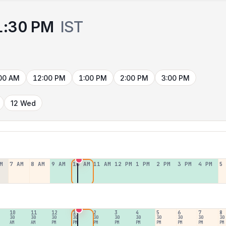
1:30 PM
IST
00 AM
12:00 PM
1:00 PM
2:00 PM
3:00 PM
12 Wed
M
7 AM
8 AM
9 AM
10 AM
11 AM
12 PM
1 PM
2 PM
3 PM
4 PM
5
10
11
12
1
2
3
4
5
6
7
8
30
30
30
30
30
30
30
30
30
30
30
AM
AM
PM
PM
PM
PM
PM
PM
PM
PM
PM