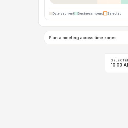
Date segment
Business hours
Selected
Plan a meeting across time zones
SELECTE
10:00 A