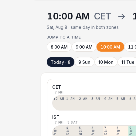
10:00 AM
CET
→
Sat, Aug 8 · same day in both zones
JUMP TO A TIME
8:00 AM
9:00 AM
10:00 AM
11:
Today · 8
9 Sun
10 Mon
11 Tue
CET
7 FRI
12 AM
1 AM
2 AM
3 AM
4 AM
5 AM
6 A
IST
7 FRI
8 SAT
3
4
5
6
7
8
9
30
30
30
30
30
30
30
AM
AM
AM
AM
AM
AM
AM