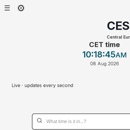
⚙
☰
CES
Central E
CET time
10:18
:45
AM
08 Aug 2026
Live · updates every second