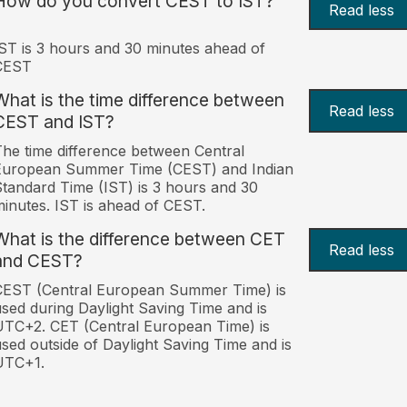
How do you convert CEST to IST?
Read less
ST is 3 hours and 30 minutes ahead of
CEST
What is the time difference between
Read less
CEST and IST?
he time difference between Central
European Summer Time (CEST) and Indian
tandard Time (IST) is 3 hours and 30
inutes. IST is ahead of CEST.
What is the difference between CET
Read less
and CEST?
CEST (Central European Summer Time) is
sed during Daylight Saving Time and is
TC+2. CET (Central European Time) is
sed outside of Daylight Saving Time and is
UTC+1.