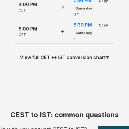
7:30 PM
Copy
4:00 PM
→
Same day
CET
IST
8:30 PM
Copy
5:00 PM
→
Same day
CET
IST
View full CET ↔ IST conversion chart
▼
CEST to IST: common questions