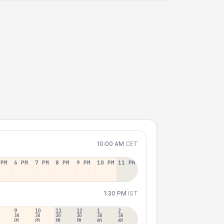
10:00 AM
CET
 PM
6 PM
7 PM
8 PM
9 PM
10 PM
11 PM
1:30 PM
IST
9
10
11
12
1
2
30
30
30
30
30
30
PM
PM
PM
PM
AM
AM