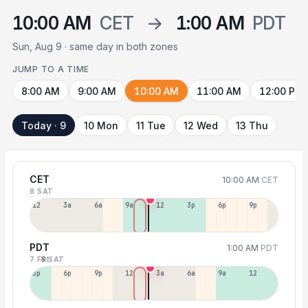
10:00 AM
CET
→
1:00 AM
PDT
Sun, Aug 9 · same day in both zones
JUMP TO A TIME
8:00 AM
9:00 AM
10:00 AM
11:00 AM
12:00 PM
Today · 9
10 Mon
11 Tue
12 Wed
13 Thu
CET
10:00 AM
CET
8 SAT
12a
3a
6a
9a
12p
3p
6p
9p
PDT
1:00 AM
PDT
7 FRI
8 SAT
3p
6p
9p
12p
3a
6a
9a
12p