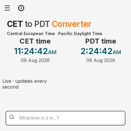
⚙
☰
CET
to
PDT
Converter
Central European Time
·
Pacific Daylight Time
CET time
PDT time
11:24
:42
2:24
:42
AM
AM
09 Aug 2026
09 Aug 2026
Live · updates every
second