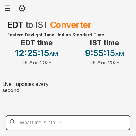
⚙
☰
EDT
to
IST
Converter
Eastern Daylight Time
·
Indian Standard Time
EDT time
IST time
12:25
:15
9:55
:15
AM
AM
06 Aug 2026
06 Aug 2026
Live · updates every
second