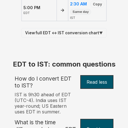
2:30 AM
Copy
5:00 PM
→
Same day
EDT
IST
View full EDT ↔ IST conversion chart
▼
EDT to IST: common questions
How do I convert EDT
Read less
to IST?
IST is 9h30 ahead of EDT
(UTC-4). India uses IST
year-round; US Eastern
uses EDT in summer.
What is the time