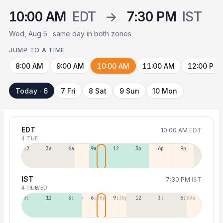
10:00 AM
EDT
→
7:30 PM
IST
Wed, Aug 5 · same day in both zones
JUMP TO A TIME
8:00 AM
9:00 AM
10:00 AM
11:00 AM
12:00 PM
Today · 6
7 Fri
8 Sat
9 Sun
10 Mon
EDT
10:00 AM
EDT
4 TUE
12a
3a
6a
9a
12p
3p
6p
9p
IST
7:30 PM
IST
4 TUE
5 WED
9:30a
12:30p
3:30p
6:30p
9:30p
12:30p
3:30a
6:30a