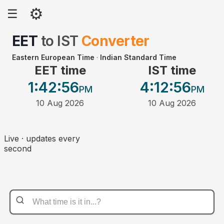
⚙
☰
EET
to
IST
Converter
Eastern European Time
·
Indian Standard Time
EET time
IST time
1:42
:56
4:12
:56
PM
PM
10 Aug 2026
10 Aug 2026
Live · updates every
second