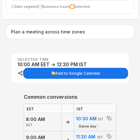
Date segment
Business hours
Selected
Plan a meeting across time zones
SELECTED TIME
10:00 AM EET → 12:30 PM IST
Add to Google Calendar
Common conversions
EET
IST
10:30 AM
8:00 AM
IST
→
EET
Same day
11:30 AM
9:00 AM
IST