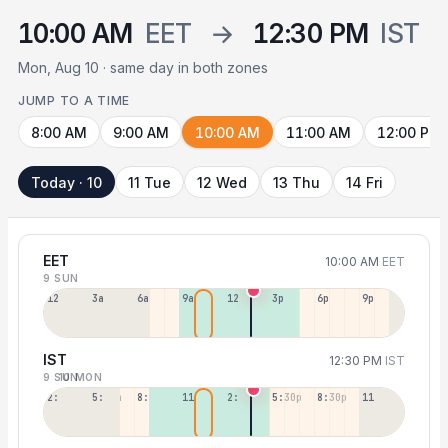
10:00 AM
EET
→
12:30 PM
IST
Mon, Aug 10 · same day in both zones
JUMP TO A TIME
8:00 AM
9:00 AM
10:00 AM
11:00 AM
12:00 PM
Today · 10
11 Tue
12 Wed
13 Thu
14 Fri
EET
10:00 AM
EET
9 SUN
12a
3a
6a
9a
12p
3p
6p
9p
IST
12:30 PM
IST
9 SUN
10 MON
2:30a
5:30a
8:30a
11:30a
2:30p
5:30p
8:30p
11:30p