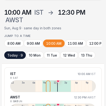
10:00 AM
IST
→
12:30 PM
AWST
Sun, Aug 9 · same day in both zones
JUMP TO A TIME
8:00 AM
9:00 AM
10:00 AM
11:00 AM
12:00 PM
Today · 9
10 Mon
11 Tue
12 Wed
13 Thu
IST
10:00 AM
IST
8 SAT
12a
3a
6a
9a
12p
3p
6p
9p
AWST
12:30 PM
AWST
8 SAT
9 SUN