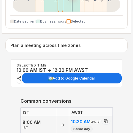
2:30a
5:30a
8:30a
11:30a
2:30p
5:30p
8:30p
11:30p
Date segment
Business hours
Selected
Plan a meeting across time zones
SELECTED TIME
10:00 AM IST → 12:30 PM AWST
Add to Google Calendar
Common conversions
IST
AWST
10:30 AM
8:00 AM
AWST
→
IST
Same day