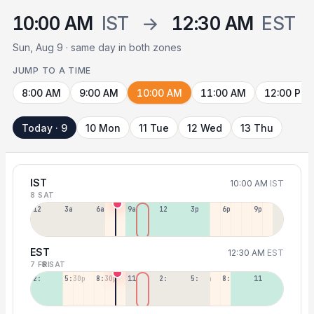
10:00 AM
IST
→
12:30 AM
EST
Sun, Aug 9 · same day in both zones
JUMP TO A TIME
8:00 AM
9:00 AM
10:00 AM
11:00 AM
12:00 PM
Today · 9
10 Mon
11 Tue
12 Wed
13 Thu
IST
10:00 AM
IST
8 SAT
12a
3a
6a
9a
12p
3p
6p
9p
EST
12:30 AM
EST
7 FRI
8 SAT
2:30p
5:30p
8:30p
11:30p
2:30a
5:30a
8:30a
11:30a