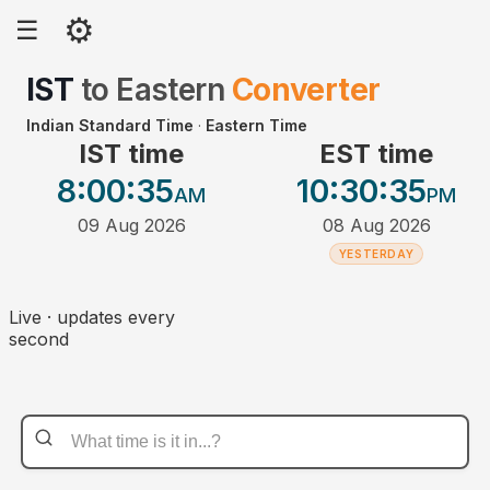
⚙
☰
IST
to
Eastern
Converter
Indian Standard Time
·
Eastern Time
IST time
EST time
8:00
:35
10:30
:35
AM
PM
09 Aug 2026
08 Aug 2026
YESTERDAY
Live · updates every
second