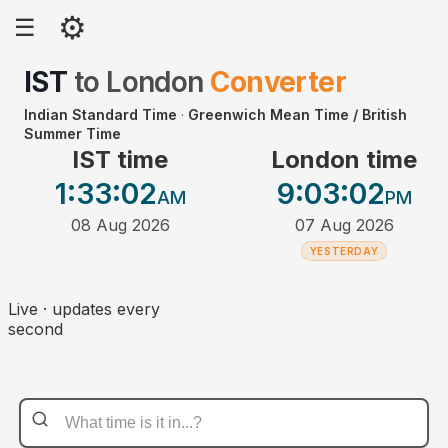
⚙
☰
IST
to
London
Converter
Indian Standard Time
·
Greenwich Mean Time / British
Summer Time
IST time
London time
1:33
:02
9:03
:02
AM
PM
08 Aug 2026
07 Aug 2026
YESTERDAY
Live · updates every
second