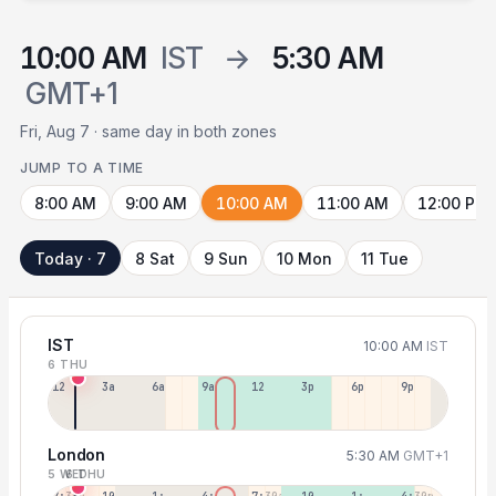
10:00 AM
IST
→
5:30 AM
GMT+1
Fri, Aug 7 · same day in both zones
JUMP TO A TIME
8:00 AM
9:00 AM
10:00 AM
11:00 AM
12:00 PM
Today · 7
8 Sat
9 Sun
10 Mon
11 Tue
IST
10:00 AM
IST
6 THU
12a
3a
6a
9a
12p
3p
6p
9p
London
5:30 AM
GMT+1
5 WED
6 THU