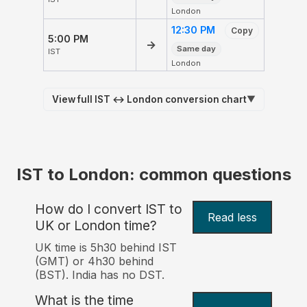
London
12:30 PM
Copy
5:00 PM
→
Same day
IST
London
View full IST ↔ London conversion chart
▼
IST to London: common questions
How do I convert IST to
Read less
UK or London time?
UK time is 5h30 behind IST
(GMT) or 4h30 behind
(BST). India has no DST.
What is the time