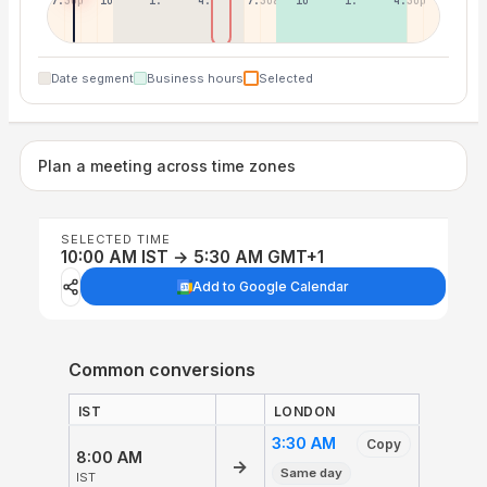
7:30p
10:30p
1:30a
4:30a
7:30a
10:30a
1:30p
4:30p
Date segment
Business hours
Selected
Plan a meeting across time zones
SELECTED TIME
10:00 AM IST → 5:30 AM GMT+1
Add to Google Calendar
Common conversions
IST
LONDON
3:30 AM
Copy
8:00 AM
→
Same day
IST