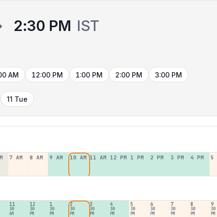
→
2:30 PM
IST
00 AM
12:00 PM
1:00 PM
2:00 PM
3:00 PM
11 Tue
M
7 AM
8 AM
9 AM
10 AM
11 AM
12 PM
1 PM
2 PM
3 PM
4 PM
5
11
12
1
2
3
4
5
6
7
8
9
30
30
30
30
30
30
30
30
30
30
30
AM
PM
PM
PM
PM
PM
PM
PM
PM
PM
PM