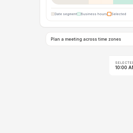
Date segment
Business hours
Selected
Plan a meeting across time zones
SELECTE
10:00 A