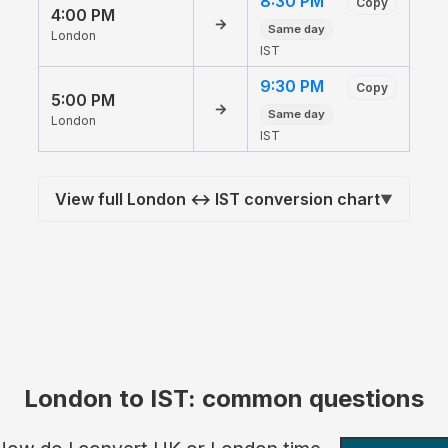
8:30 PM
Copy
4:00 PM
→
Same day
London
IST
9:30 PM
Copy
5:00 PM
→
Same day
London
IST
View full London ↔ IST conversion chart
▼
London to IST: common questions