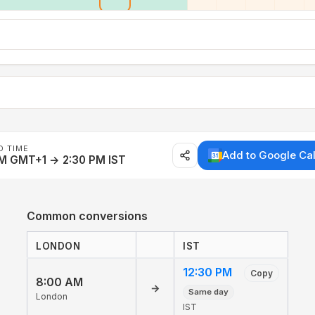
D TIME
Add to Google Ca
M GMT+1 → 2:30 PM IST
Common conversions
LONDON
IST
12:30 PM
Copy
8:00 AM
→
Same day
London
IST