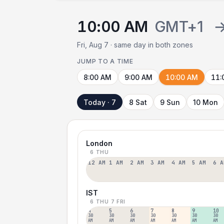
10:00 AM
GMT+1
Fri, Aug 7 · same day in both zones
JUMP TO A TIME
8:00 AM
9:00 AM
10:00 AM
11:
Today · 7
8 Sat
9 Sun
10 Mon
London
6 THU
12 AM
1 AM
2 AM
3 AM
4 AM
5 AM
6 A
IST
6 THU
7 FRI
4
5
6
7
8
9
10
30
30
30
30
30
30
30
AM
AM
AM
AM
AM
AM
AM