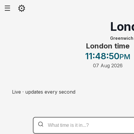
⚙
☰
Lon
Greenwich 
London time
11:48
:50
PM
07 Aug 2026
Live · updates every second