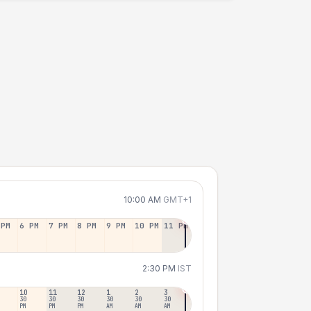
10:00 AM
GMT+1
 PM
6 PM
7 PM
8 PM
9 PM
10 PM
11 PM
2:30 PM
IST
10
11
12
1
2
3
30
30
30
30
30
30
PM
PM
PM
AM
AM
AM