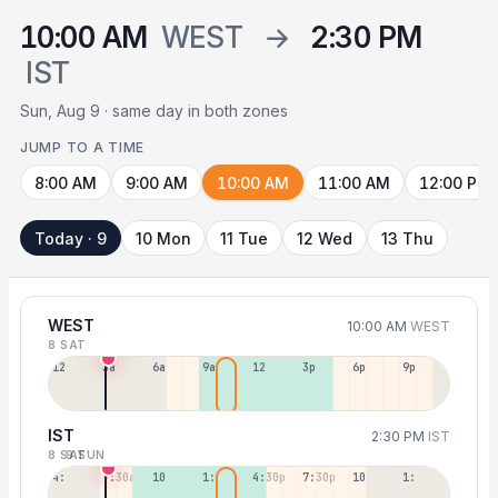
10:00 AM
WEST
→
2:30 PM
IST
Sun, Aug 9 · same day in both zones
JUMP TO A TIME
8:00 AM
9:00 AM
10:00 AM
11:00 AM
12:00 PM
Today · 9
10 Mon
11 Tue
12 Wed
13 Thu
WEST
10:00 AM
WEST
8 SAT
12a
3a
6a
9a
12p
3p
6p
9p
IST
2:30 PM
IST
8 SAT
9 SUN
4:30a
7:30a
10:30a
1:30p
4:30p
7:30p
10:30p
1:30a