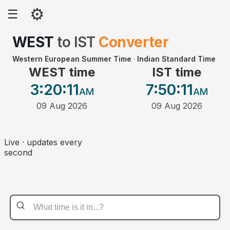
⚙
☰
WEST
to
IST
Converter
Western European Summer Time
·
Indian Standard Time
WEST time
IST time
3:20
:11
7:50
:11
AM
AM
09 Aug 2026
09 Aug 2026
Live · updates every
second